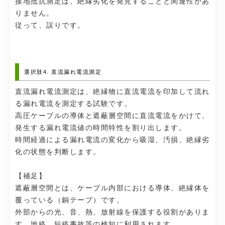
接地抵抗測定は、絶縁劣化を発見することと関連性があ
りません。
従って、誤りです。
選択肢4. 直流漏れ電流測定
直流漏れ電流測定は、絶縁物に直流電流を印加して流れ
る漏れ電流を測定する試験です。
高圧ケーブルの導体と遮蔽層空間に直流電流をかけて、
発生する漏れ電流値の時間特性を割り出します。
時間経過による漏れ電流の変化から吸湿、汚損、絶縁劣
化の状態を判断します。
【補足】
遮蔽層空間とは、ケーブル内部における導体、絶縁体を
覆っている（銅テープ）です。
外部からの光、音、熱、放射線を保護する役割がありま
す。地絡、短絡事故等の検知に利用されます。