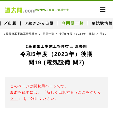
2級電気工事施工管理技士
📁問題一覧
🖊出題
📌続きから出題
📖試験情報
2級電気工事施工管理技士
問題一覧
令和5年度（2023年）後期
問19 （
2級電気工事施工管理技士 過去問
令和5年度（2023年）後期
問19 (電気設備 問7)
このページは閲覧用ページです。
履歴を残すには、 「
新しく出題する（ここをクリッ
ク）
」 をご利用ください。